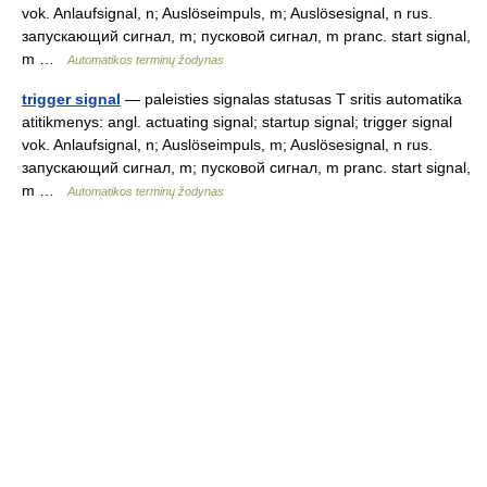
vok. Anlaufsignal, n; Auslöseimpuls, m; Auslösesignal, n rus.
запускающий сигнал, m; пусковой сигнал, m pranc. start signal,
m …
Automatikos terminų žodynas
trigger signal
— paleisties signalas statusas T sritis automatika
atitikmenys: angl. actuating signal; startup signal; trigger signal
vok. Anlaufsignal, n; Auslöseimpuls, m; Auslösesignal, n rus.
запускающий сигнал, m; пусковой сигнал, m pranc. start signal,
m …
Automatikos terminų žodynas