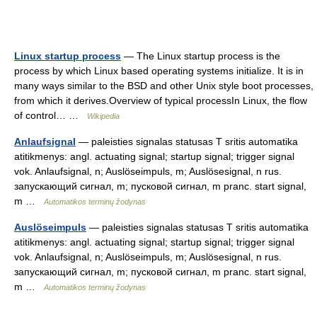
Linux startup process
— The Linux startup process is the
process by which Linux based operating systems initialize. It is in
many ways similar to the BSD and other Unix style boot processes,
from which it derives.Overview of typical processIn Linux, the flow
of control… …
Wikipedia
Anlaufsignal
— paleisties signalas statusas T sritis automatika
atitikmenys: angl. actuating signal; startup signal; trigger signal
vok. Anlaufsignal, n; Auslöseimpuls, m; Auslösesignal, n rus.
запускающий сигнал, m; пусковой сигнал, m pranc. start signal,
m …
Automatikos terminų žodynas
Auslöseimpuls
— paleisties signalas statusas T sritis automatika
atitikmenys: angl. actuating signal; startup signal; trigger signal
vok. Anlaufsignal, n; Auslöseimpuls, m; Auslösesignal, n rus.
запускающий сигнал, m; пусковой сигнал, m pranc. start signal,
m …
Automatikos terminų žodynas