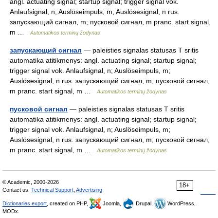
angl. actuating signal; startup signal; trigger signal vok.
Anlaufsignal, n; Auslöseimpuls, m; Auslösesignal, n rus.
запускающий сигнал, m; пусковой сигнал, m pranc. start signal,
m …
Automatikos terminų žodynas
запускающий сигнал
— paleisties signalas statusas T sritis
automatika atitikmenys: angl. actuating signal; startup signal;
trigger signal vok. Anlaufsignal, n; Auslöseimpuls, m;
Auslösesignal, n rus. запускающий сигнал, m; пусковой сигнал,
m pranc. start signal, m …
Automatikos terminų žodynas
пусковой сигнал
— paleisties signalas statusas T sritis
automatika atitikmenys: angl. actuating signal; startup signal;
trigger signal vok. Anlaufsignal, n; Auslöseimpuls, m;
Auslösesignal, n rus. запускающий сигнал, m; пусковой сигнал,
m pranc. start signal, m …
Automatikos terminų žodynas
© Academic, 2000-2026
18+
Contact us:
Technical Support
,
Advertising
Dictionaries export
, created on PHP,
Joomla,
Drupal,
WordPress,
MODx.