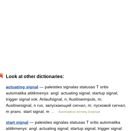
Look at other dictionaries:
actuating signal
— paleisties signalas statusas T sritis
automatika atitikmenys: angl. actuating signal; startup signal;
trigger signal vok. Anlaufsignal, n; Auslöseimpuls, m;
Auslösesignal, n rus. запускающий сигнал, m; пусковой сигнал,
m pranc. start signal, m …
Automatikos terminų žodynas
start signal
— paleisties signalas statusas T sritis automatika
atitikmenys: angl. actuating signal; startup signal; trigger signal