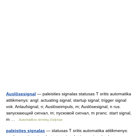
Auslösesignal
— paleisties signalas statusas T sritis automatika
atitikmenys: angl. actuating signal; startup signal; trigger signal
vok. Anlaufsignal, n; Auslöseimpuls, m; Auslösesignal, n rus.
запускающий сигнал, m; пусковой сигнал, m pranc. start signal,
m …
Automatikos terminų žodynas
paleisties signalas
— statusas T sritis automatika atitikmenys: