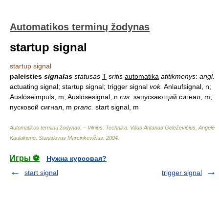
Automatikos terminų žodynas
startup signal
startup signal
paleisties
signalas
statusas
T
sritis
automatika
atitikmenys
:
angl.
actuating signal; startup signal; trigger signal
vok.
Anlaufsignal, n;
Auslöseimpuls, m; Auslösesignal, n
rus.
запускающий сигнал, m;
пусковой сигнал, m
pranc.
start signal, m
Automatikos terminų žodynas. – Vilnius: Technika
.
Vilius Antanas Geleževičius, Angelė
Kaulakienė, Stanislovas Marcinkevičius
.
2004
.
Игры ⚽
Нужна курсовая?
start signal
trigger signal